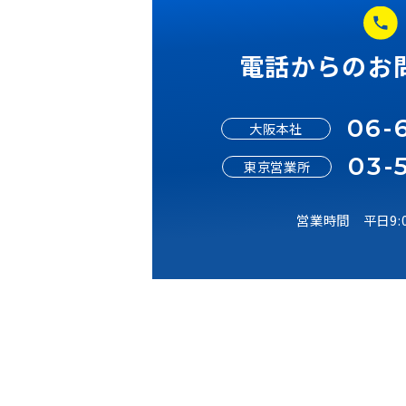
電話から
0
大阪本社
0
東京営業所
営業時間 平日