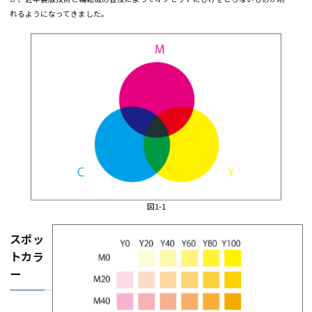
実際にはこの３色に黒(K)を加えた４色で印刷を行います。この４色をプロセス
ラーと呼び、この４色であらゆる色を表現する印刷をプロセス印刷といいます
プロセス印刷には細密なアミ点の再現が不可欠となりますのでシルク印刷など
はやや難があります。オンデマンド印刷ではほとんどがこのプロセスカラーで
刷します。金銀が印刷できる機械もありますが、その場合は4色とは別に銀の
キが用意されています。凸版印刷も以前ではあまりきれいにできませんでした
が、近年製版技術と輪転機の普及によってオフセットにひけをとらないものが
れるようになってきました。