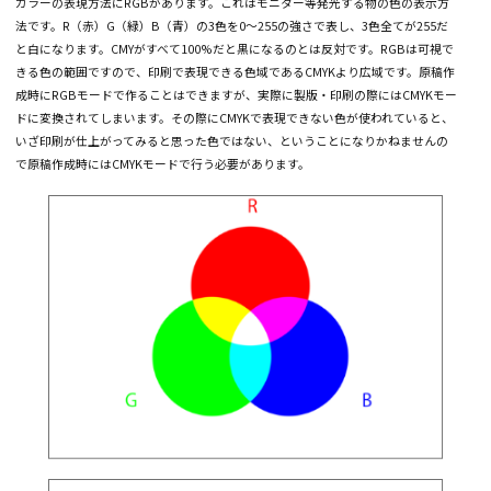
CMYKとRGB
カラーの表現方法にRGBがあります。これはモニター等発光する物の色の表示
法です。R（赤）G（緑）B（青）の3色を0〜255の強さで表し、3色全てが255
と白になります。CMYがすべて100%だと黒になるのとは反対です。RGBは可
きる色の範囲ですので、印刷で表現できる色域であるCMYKより広域です。原
成時にRGBモードで作ることはできますが、実際に製版・印刷の際にはCMYK
ドに変換されてしまいます。その際にCMYKで表現できない色が使われていると
いざ印刷が仕上がってみると思った色ではない、ということになりかねません