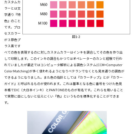
図1-1
スポッ
トカラ
ー
カスタムカ
ラーとは文
字通り『特
色』のこと
です。プロ
セスカラー
図1-2
が３原色プ
ラス黒です
べての色を表現するのに対しカスタムカラーはインキを調合してその色を作り
して印刷します。このインキの調合もかつてはオペレーターのカンと経験で行
れていましたが最近ではコンピュータ解析による調色システム(CCM=Compute