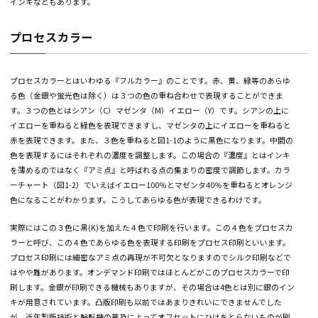
インキは普通インキの他に特殊な色のものとしてメタリックインキ、蛍光イン
ールインキ等があります。これらは特殊顔料などが使用されており普通インキ
ない色をすることができます。
また用途的に特殊なものとしては暗闇で発光する蓄光インキや温度で色の変わ
インキなどもあります。
プロセスカラー
プロセスカラーとはいわゆる『フルカラー』のことです。赤、黄、緑等のあら
る色（金銀や蛍光色は除く）は３つの色の重ね合わせで表現することができま
す。３つの色とはシアン（C）マゼンタ（M）イエロー（Y）です。シアンの上
イエローを重ねると緑色を表現できますし、マゼンタの上にイエローを重ねる
赤を表現できます。また、３色を重ねると図1-1のように黒色になります。中間
色を表現するにはそれぞれの濃度を調整します。この場合の『濃度』とはイン
を薄めるのではなく『アミ点』と呼ばれる点の集まりの密度で調節します。カ
ーチャート（図1-2）でいえばイエロー100％とマゼンタ40％を重ねるとオレン
色になることがわかります。こうしてあらゆる色が表現できるわけです。